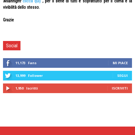
Milannight
clicca qui)
, per il bene di tutti e soprattutto per il clima e la
vivibilità dello stesso.
Grazie
Social
11,173
Fans
MI PIACE
13,999
Follower
SEGUI
1,950
Iscritti
ISCRIVITI