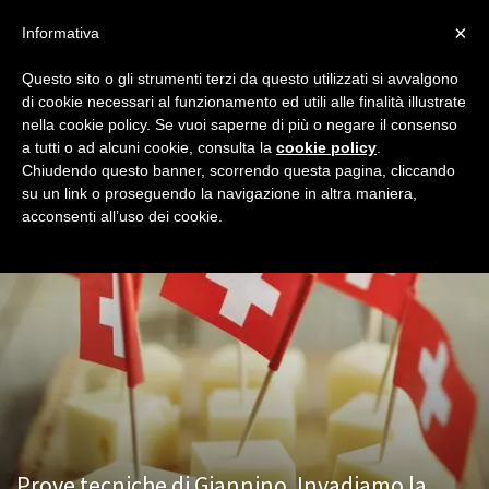
×
Informativa
Questo sito o gli strumenti terzi da questo utilizzati si avvalgono
Home
Redazionali
Sermoni
Pagina 2
di cookie necessari al funzionamento ed utili alle finalità illustrate
SERMONI
nella cookie policy. Se vuoi saperne di più o negare il consenso
a tutti o ad alcuni cookie, consulta la
cookie policy
.
I Sermoni di Milan Night, quello che pensiamo su squadra e
Chiudendo questo banner, scorrendo questa pagina, cliccando
società senza sconti per nessuno.
su un link o proseguendo la navigazione in altra maniera,
acconsenti all’uso dei cookie.
Prove tecniche di Giannino. Invadiamo la