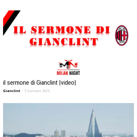
il sermone di Gianclint |video|
Gianclint
-
5 Gennaio 2025