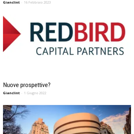
Gianclint
-
16 Febbraio 2023
Nuove prospettive?
Gianclint
-
1 Giugno 2022