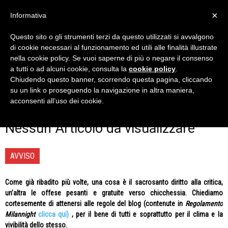
×
Informativa
Questo sito o gli strumenti terzi da questo utilizzati si avvalgono
Home
Redazionali
Sermoni
di cookie necessari al funzionamento ed utili alle finalità illustrate
SERMONI
nella cookie policy. Se vuoi saperne di più o negare il consenso
a tutti o ad alcuni cookie, consulta la
cookie policy
.
I Sermoni di Milan Night, quello che pensiamo su squadra e
Chiudendo questo banner, scorrendo questa pagina, cliccando
società senza sconti per nessuno.
su un link o proseguendo la navigazione in altra maniera,
acconsenti all’uso dei cookie.
Nessun Articolo da visualizzare
AVVISO
Come già ribadito più volte, una cosa è il sacrosanto diritto alla critica,
un’altra le offese pesanti e gratuite verso chicchessia. Chiediamo
cortesemente di attenersi alle regole del blog (contenute in
Regolamento
Milannight
clicca qui)
, per il bene di tutti e soprattutto per il clima e la
vivibilità dello stesso.