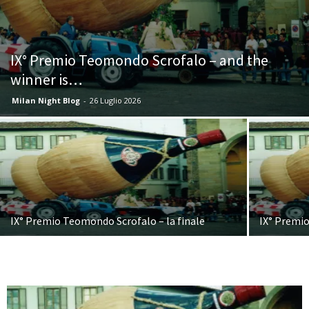
IX° Premio Teomondo Scrofalo – and the
winner is…
Milan Night Blog
-
26 Luglio 2026
IX° Premio Teomondo Scrofalo – la finale
IX° Premi