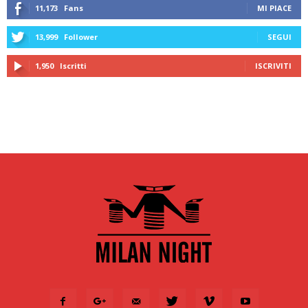
11,173
Fans
MI PIACE
13,999
Follower
SEGUI
1,950
Iscritti
ISCRIVITI