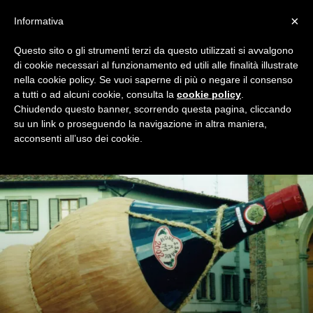
×
Informativa
Questo sito o gli strumenti terzi da questo utilizzati si avvalgono
Home
Premio Teomondo Scrofalo
2025/26
di cookie necessari al funzionamento ed utili alle finalità illustrate
2025/26
nella cookie policy. Se vuoi saperne di più o negare il consenso
a tutti o ad alcuni cookie, consulta la
cookie policy
.
Tutto quanto occorre saper per votare la frase che ci ha
Chiudendo questo banner, scorrendo questa pagina, cliccando
regalato la miglior risata della stagione 2025/26, solo su
su un link o proseguendo la navigazione in altra maniera,
Milan Night!
acconsenti all’uso dei cookie.