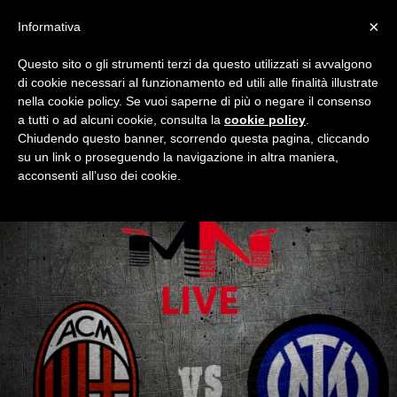
×
Informativa
Questo sito o gli strumenti terzi da questo utilizzati si avvalgono
Home
AC Milan
di cookie necessari al funzionamento ed utili alle finalità illustrate
AC MILAN
nella cookie policy. Se vuoi saperne di più o negare il consenso
a tutti o ad alcuni cookie, consulta la
cookie policy
.
Tutto quel che riguarda il Milan. Le partite stagionali, la rosa,
Chiudendo questo banner, scorrendo questa pagina, cliccando
le news da Milanello e Casa Milan. Solo su Milan Night, il blog
su un link o proseguendo la navigazione in altra maniera,
dei tifosi rossoneri.
acconsenti all’uso dei cookie.