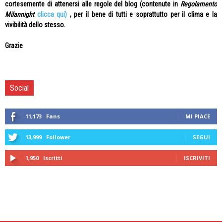
cortesemente di attenersi alle regole del blog (contenute in
Regolamento
Milannight
clicca qui)
, per il bene di tutti e soprattutto per il clima e la
vivibilità dello stesso.
Grazie
Social
11,173
Fans
MI PIACE
13,999
Follower
SEGUI
1,950
Iscritti
ISCRIVITI