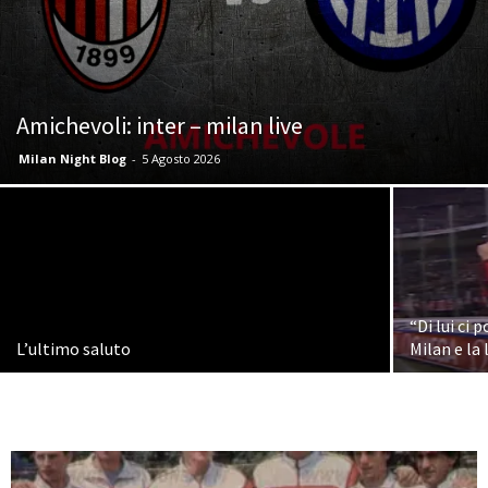
Amichevoli: inter – milan live
Milan Night Blog
-
5 Agosto 2026
“Di lui ci 
L’ultimo saluto
Milan e la