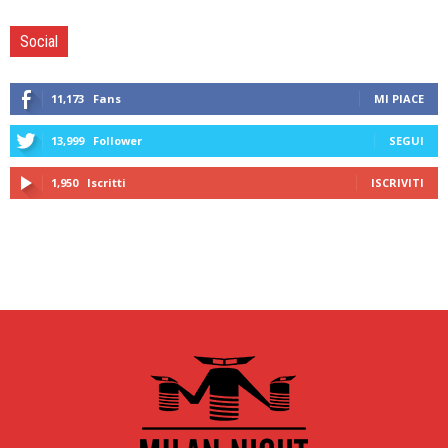
Social
11,173
Fans
MI PIACE
13,999
Follower
SEGUI
1,950
Iscritti
ISCRIVITI