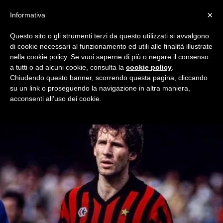
×
Informativa
Questo sito o gli strumenti terzi da questo utilizzati si avvalgono
Home
Redazionali
Voglio essere Chiara
di cookie necessari al funzionamento ed utili alle finalità illustrate
VOGLIO ESSERE CHIARA
nella cookie policy. Se vuoi saperne di più o negare il consenso
a tutti o ad alcuni cookie, consulta la
cookie policy
.
Chiara e le sue elucubrazioni solo su Milan Night, il blog dei
Chiudendo questo banner, scorrendo questa pagina, cliccando
tifosi rossoneri.
su un link o proseguendo la navigazione in altra maniera,
acconsenti all’uso dei cookie.