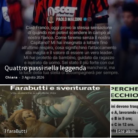
Quattro passi nella leggenda
Chiara
-
3 Agosto 2026
I faraButti
I tre asini