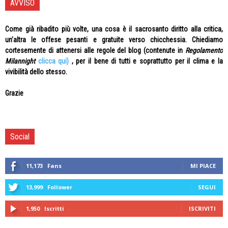
AVVISO
Come già ribadito più volte, una cosa è il sacrosanto diritto alla critica,
un’altra le offese pesanti e gratuite verso chicchessia. Chiediamo
cortesemente di attenersi alle regole del blog (contenute in
Regolamento
Milannight
clicca qui)
, per il bene di tutti e soprattutto per il clima e la
vivibilità dello stesso.
Grazie
Social
11,173
Fans
MI PIACE
13,999
Follower
SEGUI
1,950
Iscritti
ISCRIVITI