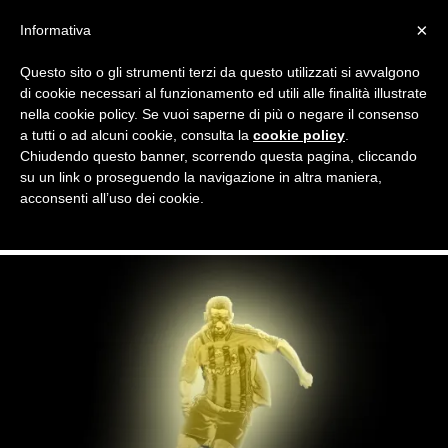
×
Informativa
Questo sito o gli strumenti terzi da questo utilizzati si avvalgono
Home
Night Awards
Premio Ricardo Oliveira
di cookie necessari al funzionamento ed utili alle finalità illustrate
PREMIO RICARDO OLIVEIRA
nella cookie policy. Se vuoi saperne di più o negare il consenso
a tutti o ad alcuni cookie, consulta la
cookie policy
.
Il Premio Ricardo Oliveira, il premio goliardico ideato da
Chiudendo questo banner, scorrendo questa pagina, cliccando
Milan Night per premiare il peggior giocatore stagionale del
su un link o proseguendo la navigazione in altra maniera,
Milan. Potete votare solo su Milan Night, la community dei
acconsenti all’uso dei cookie.
tifosi rossoneri.