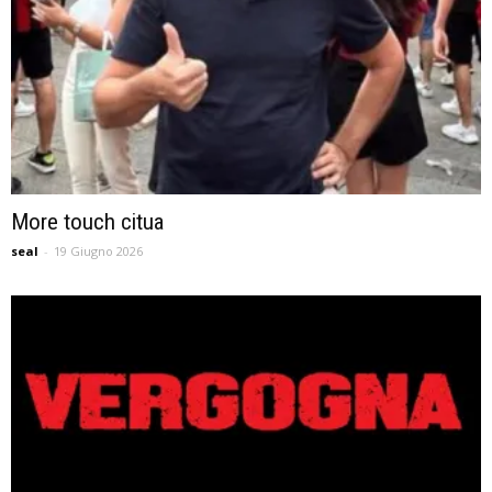
More touch citua
seal
-
19 Giugno 2026