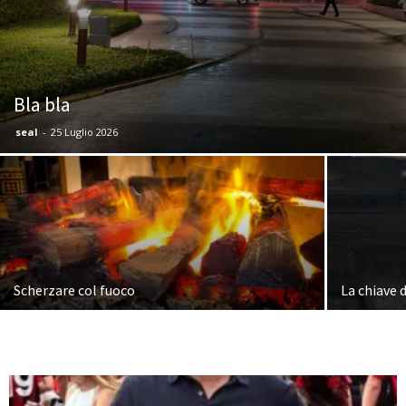
Bla bla
seal
-
25 Luglio 2026
Scherzare col fuoco
La chiave d