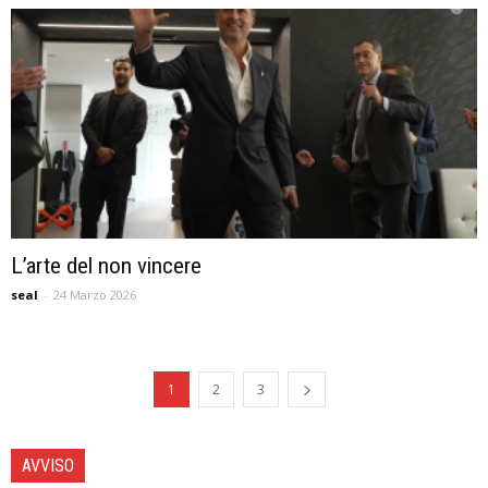
L’arte del non vincere
seal
-
24 Marzo 2026
1
2
3
AVVISO