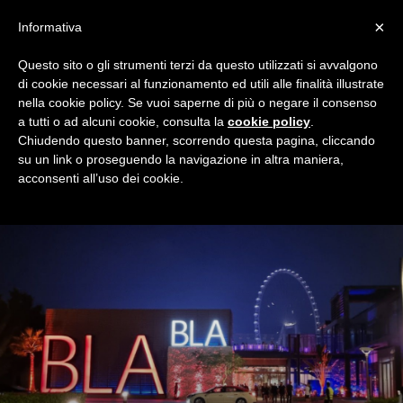
×
Informativa
Questo sito o gli strumenti terzi da questo utilizzati si avvalgono
Home
Redazionali
Sguardi rossoneri
di cookie necessari al funzionamento ed utili alle finalità illustrate
SGUARDI ROSSONERI
nella cookie policy. Se vuoi saperne di più o negare il consenso
a tutti o ad alcuni cookie, consulta la
cookie policy
.
La visione di Seal del mondo rossonero tra opinioni, analisi e
Chiudendo questo banner, scorrendo questa pagina, cliccando
un tocco d'ironia. Solo su Milan Night, il blog dei tifosi
su un link o proseguendo la navigazione in altra maniera,
rossoneri.
acconsenti all’uso dei cookie.