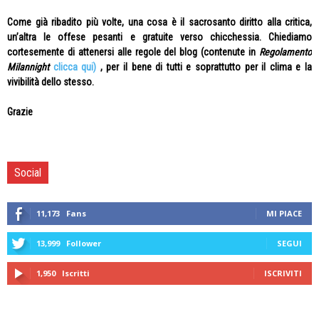
Come già ribadito più volte, una cosa è il sacrosanto diritto alla critica,
un’altra le offese pesanti e gratuite verso chicchessia. Chiediamo
cortesemente di attenersi alle regole del blog (contenute in
Regolamento
Milannight
clicca qui)
, per il bene di tutti e soprattutto per il clima e la
vivibilità dello stesso.
Grazie
Social
11,173
Fans
MI PIACE
13,999
Follower
SEGUI
1,950
Iscritti
ISCRIVITI