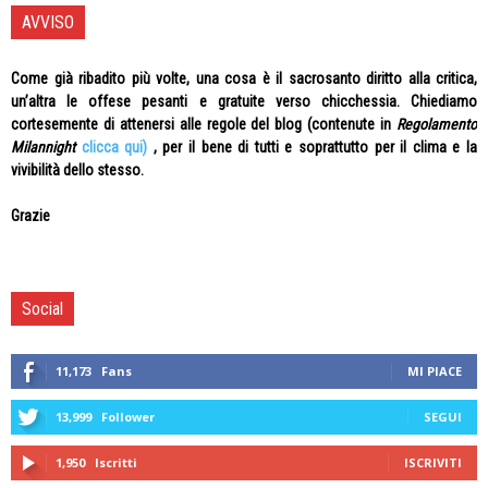
AVVISO
Come già ribadito più volte, una cosa è il sacrosanto diritto alla critica,
un’altra le offese pesanti e gratuite verso chicchessia. Chiediamo
cortesemente di attenersi alle regole del blog (contenute in
Regolamento
Milannight
clicca qui)
, per il bene di tutti e soprattutto per il clima e la
vivibilità dello stesso.
Grazie
Social
11,173
Fans
MI PIACE
13,999
Follower
SEGUI
1,950
Iscritti
ISCRIVITI