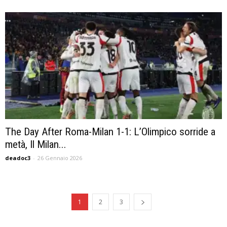
The Day After Roma-Milan 1-1: L’Olimpico sorride a
metà, Il Milan...
deadoc3
-
26 Gennaio 2026
1
2
3