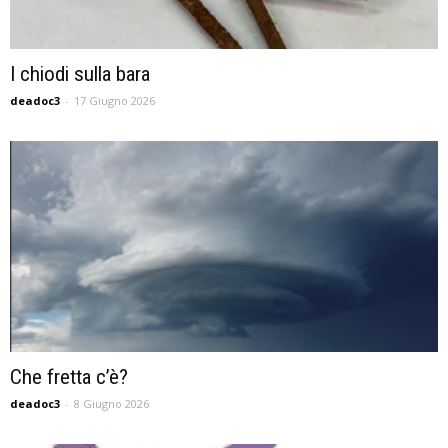
I chiodi sulla bara
deadoc3
-
17 Giugno 2026
Che fretta c’è?
deadoc3
-
8 Giugno 2026