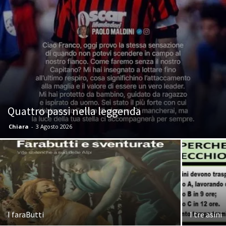
Quattro passi nella leggenda
Chiara
-
3 Agosto 2026
I faraButti
I tre asini