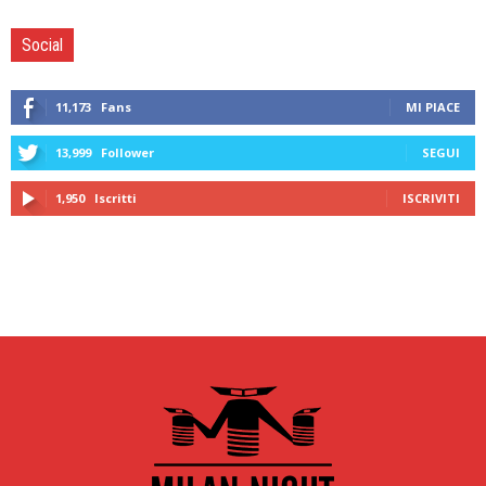
Social
11,173
Fans
MI PIACE
13,999
Follower
SEGUI
1,950
Iscritti
ISCRIVITI