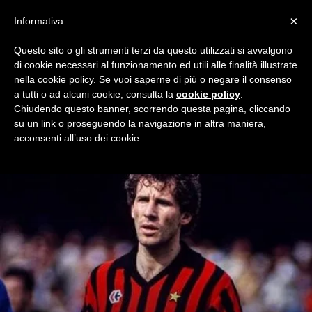
×
Informativa
Questo sito o gli strumenti terzi da questo utilizzati si avvalgono
Home
Redazionali
Voglio essere Chiara
di cookie necessari al funzionamento ed utili alle finalità illustrate
VOGLIO ESSERE CHIARA
nella cookie policy. Se vuoi saperne di più o negare il consenso
a tutti o ad alcuni cookie, consulta la
cookie policy
.
Chiara e le sue elucubrazioni solo su Milan Night, il blog dei
Chiudendo questo banner, scorrendo questa pagina, cliccando
tifosi rossoneri.
su un link o proseguendo la navigazione in altra maniera,
acconsenti all’uso dei cookie.