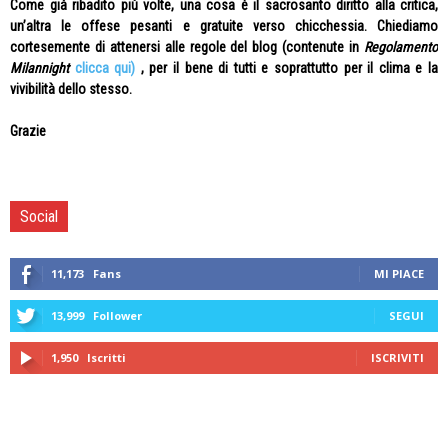
Come già ribadito più volte, una cosa è il sacrosanto diritto alla critica,
un’altra le offese pesanti e gratuite verso chicchessia. Chiediamo
cortesemente di attenersi alle regole del blog (contenute in
Regolamento
Milannight
clicca qui)
, per il bene di tutti e soprattutto per il clima e la
vivibilità dello stesso.
Grazie
Social
11,173
Fans
MI PIACE
13,999
Follower
SEGUI
1,950
Iscritti
ISCRIVITI