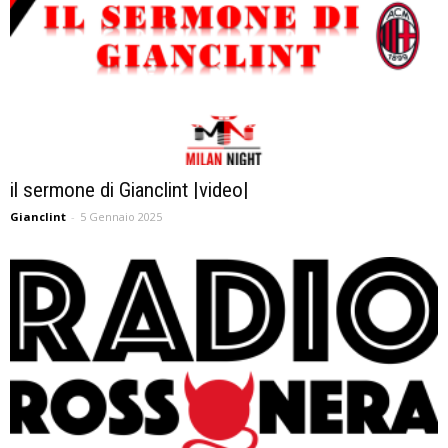
il sermone di Gianclint |video|
Gianclint
-
5 Gennaio 2025