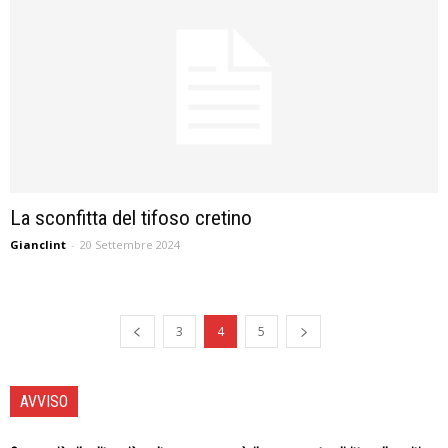
La sconfitta del tifoso cretino
Gianclint
-
20 Settembre 2024
3
4
5
AVVISO