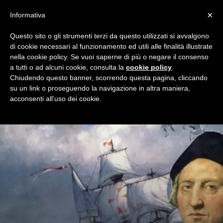
×
Informativa
Questo sito o gli strumenti terzi da questo utilizzati si avvalgono
Home
Redazionali
Sermoni
Pagina 4
di cookie necessari al funzionamento ed utili alle finalità illustrate
SERMONI
nella cookie policy. Se vuoi saperne di più o negare il consenso
a tutti o ad alcuni cookie, consulta la
cookie policy
.
I Sermoni di Milan Night, quello che pensiamo su squadra e
Chiudendo questo banner, scorrendo questa pagina, cliccando
società senza sconti per nessuno.
su un link o proseguendo la navigazione in altra maniera,
acconsenti all’uso dei cookie.