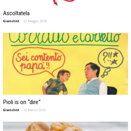
Ascoltatela
Gianclint
-
22 Maggio 2018
Pioli is on “dire”
Gianclint
-
22 Marzo 2023