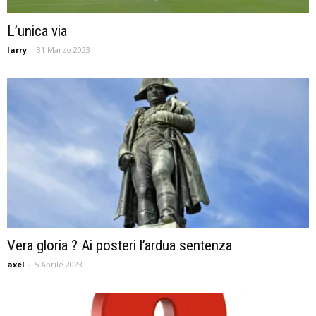
L’unica via
larry
-
31 Marzo 2023
Vera gloria ? Ai posteri l’ardua sentenza
axel
-
5 Aprile 2023