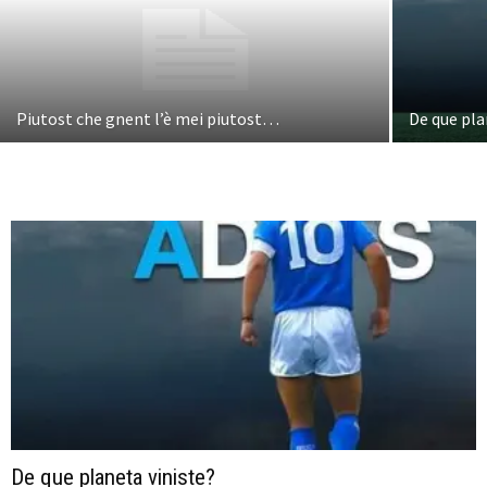
Piutost che gnent l’è mei piutost…
De que pla
De que planeta viniste?