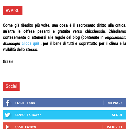
AVVISO
Come già ribadito più volte, una cosa è il sacrosanto diritto alla critica,
un’altra le offese pesanti e gratuite verso chicchessia. Chiediamo
cortesemente di attenersi alle regole del blog (contenute in
Regolamento
Milannight
clicca qui)
, per il bene di tutti e soprattutto per il clima e la
vivibilità dello stesso.
Grazie
Social
11,173
Fans
MI PIACE
13,999
Follower
SEGUI
1,950
Iscritti
ISCRIVITI