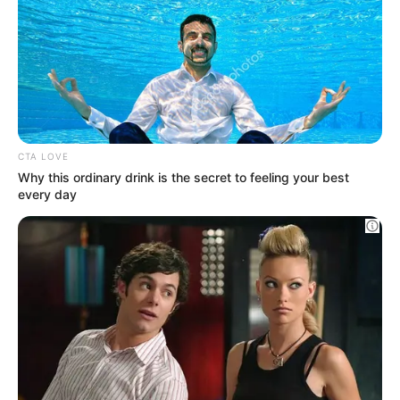
Non è finita qui perchè c’è anche la finalissima per decretare il
miglior
giocatore della
stagione
. A contendersi la palma di miglior rossonero ci
sono i due nuovi acquisti che quasi certamente non vedremo più l’anno
prossimo ossia
Luka Modric
e
Adrien Rabiot
. Due vittorie nette su Mike
Maignan e Strahinja Pavlovic che si giocheranno il terzo gradino del podio.
Chi sarà il nuovo Mvp?
Per scoprirlo non resta che votare il Miglior
giocatore della stagione, anche in questo caso
avrete tempo fino a
venerdì a mezzogiorno!
Pensate fosse finita qui? Invece no! Eccoci con la seconda edizione di
quello che forse è destinato a diventare il premio più sentito per noi tifosi,
il Night Award
“Viva la merda!”
perchè al Milan la qualità ha rotto il cazzo!