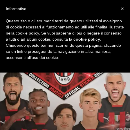
×
Informativa
Questo sito o gli strumenti terzi da questo utilizzati si avvalgono
Home
Partite
Serie A
Pagina 4
di cookie necessari al funzionamento ed utili alle finalità illustrate
SERIE A
nella cookie policy. Se vuoi saperne di più o negare il consenso
a tutti o ad alcuni cookie, consulta la
cookie policy
.
Cronaca diretta e opinioni su tutte le partite del Milan
Chiudendo questo banner, scorrendo questa pagina, cliccando
Campionato di Calcio Serie A. Condividi emozioni e commenti
su un link o proseguendo la navigazione in altra maniera,
con Milan Night, la community dei tifosi rossoneri.
acconsenti all’uso dei cookie.