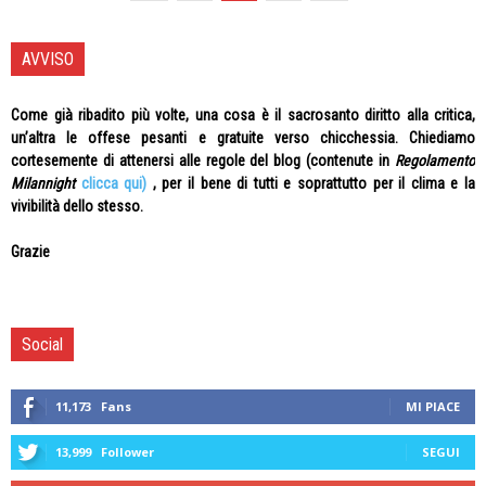
AVVISO
Come già ribadito più volte, una cosa è il sacrosanto diritto alla critica,
un’altra le offese pesanti e gratuite verso chicchessia. Chiediamo
cortesemente di attenersi alle regole del blog (contenute in
Regolamento
Milannight
clicca qui)
, per il bene di tutti e soprattutto per il clima e la
vivibilità dello stesso.
Grazie
Social
11,173
Fans
MI PIACE
13,999
Follower
SEGUI