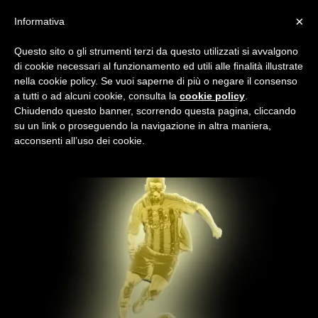
×
Informativa
Questo sito o gli strumenti terzi da questo utilizzati si avvalgono
Home
Premio Ricardo Oliveira
2023/24
di cookie necessari al funzionamento ed utili alle finalità illustrate
2023/24
nella cookie policy. Se vuoi saperne di più o negare il consenso
a tutti o ad alcuni cookie, consulta la
cookie policy
.
Tutto quanto occorre saper per votare la pippa della stagione
Chiudendo questo banner, scorrendo questa pagina, cliccando
2023/24, solo su Milan Night!
su un link o proseguendo la navigazione in altra maniera,
acconsenti all’uso dei cookie.