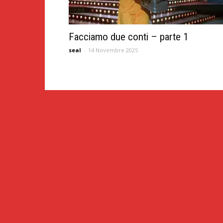
Facciamo due conti – parte 1
seal
-
14 Novembre 2025