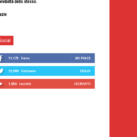
 vivibilità dello stesso.
azie
Social
11,173
Fans
MI PIACE
13,999
Follower
SEGUI
1,950
Iscritti
ISCRIVITI