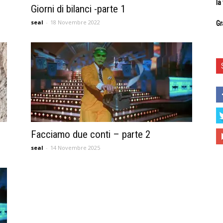
la
Giorni di bilanci -parte 1
seal
-
18 Novembre 2022
Gr
Facciamo due conti – parte 2
seal
-
14 Novembre 2025