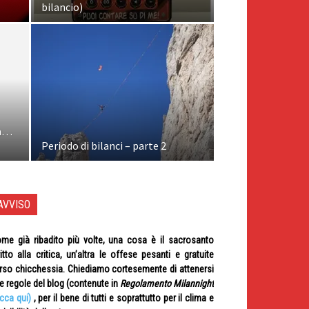
bilancio)
ta…
Periodo di bilanci – parte 2
AVVISO
me già ribadito più volte, una cosa è il sacrosanto
ritto alla critica, un’altra le offese pesanti e gratuite
rso chicchessia. Chiediamo cortesemente di attenersi
le regole del blog (contenute in
Regolamento Milannight
icca qui)
, per il bene di tutti e soprattutto per il clima e