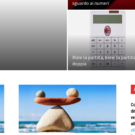
sguardo ai numeri
Male la partita, bene la parti
doppia
Co
di
ve
al
cl