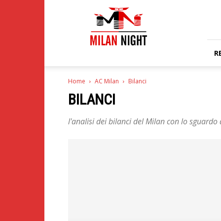
Milan
Night
R
Home
AC Milan
Bilanci
BILANCI
l'analisi dei bilanci del Milan con lo sguardo