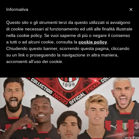
×
Informativa
Questo sito o gli strumenti terzi da questo utilizzati si avvalgono
Home
Partite
Serie A
Pagina 17
di cookie necessari al funzionamento ed utili alle finalità illustrate
SERIE A
nella cookie policy. Se vuoi saperne di più o negare il consenso
a tutti o ad alcuni cookie, consulta la
cookie policy
.
Cronaca diretta e opinioni su tutte le partite del Milan
Chiudendo questo banner, scorrendo questa pagina, cliccando
Campionato di Calcio Serie A. Condividi emozioni e commenti
su un link o proseguendo la navigazione in altra maniera,
con Milan Night, la community dei tifosi rossoneri.
acconsenti all’uso dei cookie.