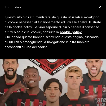
×
Informativa
Questo sito o gli strumenti terzi da questo utilizzati si avvalgono
Home
Redazionali
Articoli
Pagina 2
di cookie necessari al funzionamento ed utili alle finalità illustrate
ARTICOLI
nella cookie policy. Se vuoi saperne di più o negare il consenso
a tutti o ad alcuni cookie, consulta la
cookie policy
.
Gli articoli graffianti e senza sconti per nessuno dei redattori
Chiudendo questo banner, scorrendo questa pagina, cliccando
di Milan Night, la grande famiglia dei Milanisti.
su un link o proseguendo la navigazione in altra maniera,
acconsenti all’uso dei cookie.