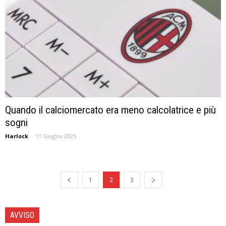
Quando il calciomercato era meno calcolatrice e più
sogni
Harlock
-
11 Giugno 2025
1
2
3
AVVISO