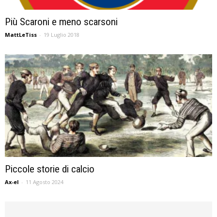
Più Scaroni e meno scarsoni
MattLeTiss
-
19 Luglio 2018
Piccole storie di calcio
Ax-el
-
11 Agosto 2024