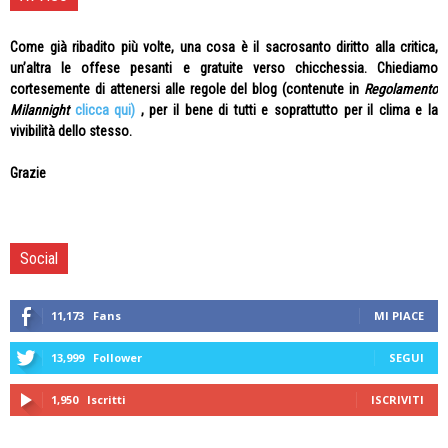
Come già ribadito più volte, una cosa è il sacrosanto diritto alla critica,
un’altra le offese pesanti e gratuite verso chicchessia. Chiediamo
cortesemente di attenersi alle regole del blog (contenute in
Regolamento
Milannight
clicca qui)
, per il bene di tutti e soprattutto per il clima e la
vivibilità dello stesso.
Grazie
Social
11,173
Fans
MI PIACE
13,999
Follower
SEGUI
1,950
Iscritti
ISCRIVITI