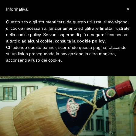
×
Informativa
Questo sito o gli strumenti terzi da questo utilizzati si avvalgono
Home
Premio Teomondo Scrofalo
2017/18
di cookie necessari al funzionamento ed utili alle finalità illustrate
2017/18
nella cookie policy. Se vuoi saperne di più o negare il consenso
a tutti o ad alcuni cookie, consulta la
cookie policy
.
Tutto quanto occorre saper per votare la frase che ci ha
Chiudendo questo banner, scorrendo questa pagina, cliccando
regalato la miglior risata della stagione 2017/18, solo su
su un link o proseguendo la navigazione in altra maniera,
Milan Night!
acconsenti all’uso dei cookie.