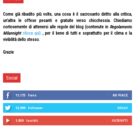
Come già ribadito più volte, una cosa è il sacrosanto diritto alla critica,
un’altra le offese pesanti e gratuite verso chicchessia. Chiediamo
cortesemente di attenersi alle regole del blog (contenute in
Regolamento
Milannight
clicca qui)
, per il bene di tutti e soprattutto per il clima e la
vivibilità dello stesso.
Grazie
Social
11,173
Fans
MI PIACE
13,999
Follower
SEGUI
1,950
Iscritti
ISCRIVITI