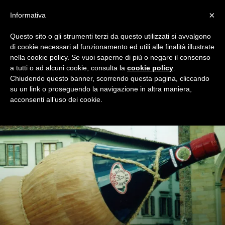
×
Informativa
Questo sito o gli strumenti terzi da questo utilizzati si avvalgono
Home
Premio Teomondo Scrofalo
2017/18
di cookie necessari al funzionamento ed utili alle finalità illustrate
2017/18
nella cookie policy. Se vuoi saperne di più o negare il consenso
a tutti o ad alcuni cookie, consulta la
cookie policy
.
Tutto quanto occorre saper per votare la frase che ci ha
Chiudendo questo banner, scorrendo questa pagina, cliccando
regalato la miglior risata della stagione 2017/18, solo su
su un link o proseguendo la navigazione in altra maniera,
Milan Night!
acconsenti all’uso dei cookie.