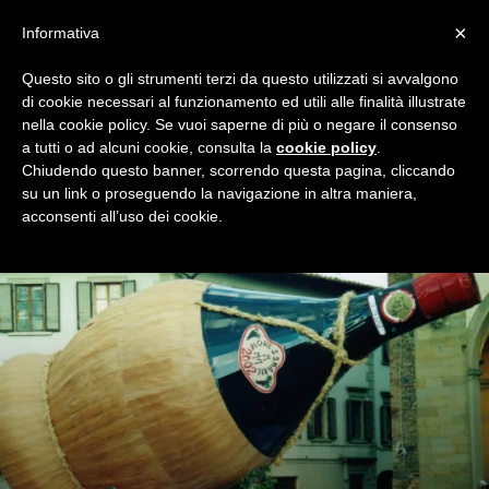
×
Informativa
Questo sito o gli strumenti terzi da questo utilizzati si avvalgono
Home
Night Awards
Pagina 11
di cookie necessari al funzionamento ed utili alle finalità illustrate
NIGHT AWARDS
nella cookie policy. Se vuoi saperne di più o negare il consenso
a tutti o ad alcuni cookie, consulta la
cookie policy
.
Tutti i premi assegnati dagli utenti del blog. Solo su Milan
Chiudendo questo banner, scorrendo questa pagina, cliccando
Night, il blog dei tifosi rossoneri.
su un link o proseguendo la navigazione in altra maniera,
acconsenti all’uso dei cookie.