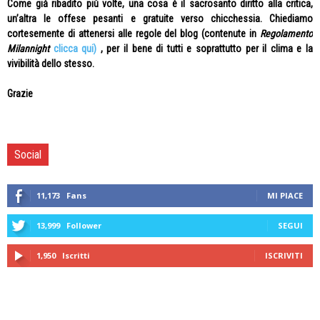
Come già ribadito più volte, una cosa è il sacrosanto diritto alla critica,
un’altra le offese pesanti e gratuite verso chicchessia. Chiediamo
cortesemente di attenersi alle regole del blog (contenute in
Regolamento
Milannight
clicca qui)
, per il bene di tutti e soprattutto per il clima e la
vivibilità dello stesso.
Grazie
Social
11,173
Fans
MI PIACE
13,999
Follower
SEGUI
1,950
Iscritti
ISCRIVITI