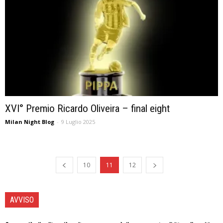
XVI° Premio Ricardo Oliveira – final eight
Milan Night Blog
-
9 Luglio 2025
10
11
12
AVVISO