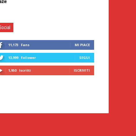
azie
Social
11,173
Fans
MI PIACE
13,999
Follower
SEGUI
1,950
Iscritti
ISCRIVITI