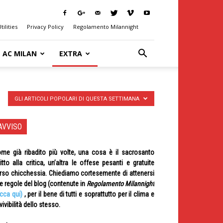
tilities
Privacy Policy
Regolamento Milannight
AC MILAN
EXTRA
GLI ARTICOLI POPOLARI DI QUESTA SETTIMANA
AVVISO
me già ribadito più volte, una cosa è il sacrosanto
ritto alla critica, un’altra le offese pesanti e gratuite
rso chicchessia. Chiediamo cortesemente di attenersi
le regole del blog (contenute in
Regolamento Milannight
icca qui)
, per il bene di tutti e soprattutto per il clima e
 vivibilità dello stesso.