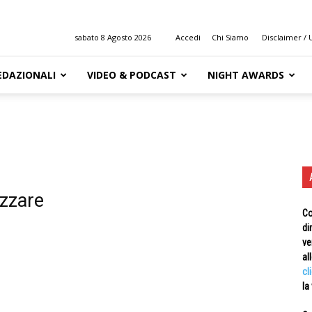
sabato 8 Agosto 2026
Accedi
Chi Siamo
Disclaimer / U
EDAZIONALI
VIDEO & PODCAST
NIGHT AWARDS
izzare
Co
di
ve
al
cl
la