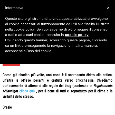
×
Informativa
Questo sito o gli strumenti terzi da questo utilizzati si avvalgono
Home
Nazionale
Mondiali
di cookie necessari al funzionamento ed utili alle finalità illustrate
MONDIALI
nella cookie policy. Se vuoi saperne di più o negare il consenso
a tutti o ad alcuni cookie, consulta la
cookie policy
.
Chiudendo questo banner, scorrendo questa pagina, cliccando
su un link o proseguendo la navigazione in altra maniera,
Nessun Articolo da visualizzare
acconsenti all’uso dei cookie.
AVVISO
Come già ribadito più volte, una cosa è il sacrosanto diritto alla critica,
un’altra le offese pesanti e gratuite verso chicchessia. Chiediamo
cortesemente di attenersi alle regole del blog (contenute in
Regolamento
Milannight
clicca qui)
, per il bene di tutti e soprattutto per il clima e la
vivibilità dello stesso.
Grazie