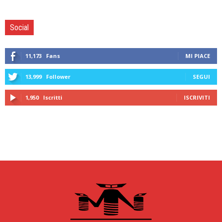
Social
11,173
Fans
MI PIACE
13,999
Follower
SEGUI
1,950
Iscritti
ISCRIVITI