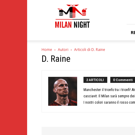
Milan
Night
R
Home
Autori
Articoli di D. Raine
D. Raine
2 ARTICOLI
0 Commenti
Manchester il trionfo tra i trionfi!
casciavit. Il Milan sarà sempre dei
I nostri colori saranno il rosso co