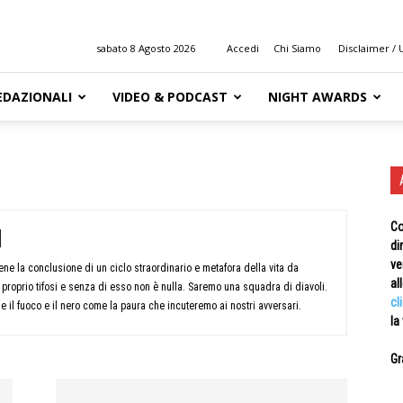
sabato 8 Agosto 2026
Accedi
Chi Siamo
Disclaimer / U
EDAZIONALI
VIDEO & PODCAST
NIGHT AWARDS
Co
di
ve
 Atene la conclusione di un ciclo straordinario e metafora della vita da
al
 proprio tifosi e senza di esso non è nulla. Saremo una squadra di diavoli.
cl
me il fuoco e il nero come la paura che incuteremo ai nostri avversari.
la
Gr