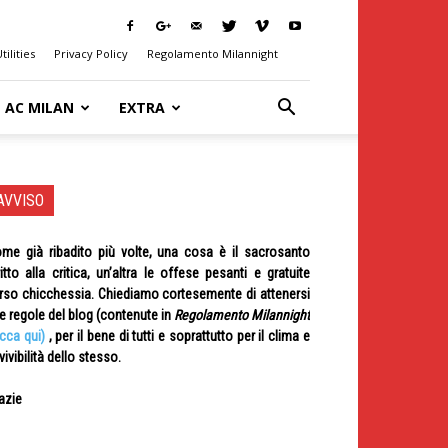
tilities
Privacy Policy
Regolamento Milannight
AC MILAN
EXTRA
AVVISO
me già ribadito più volte, una cosa è il sacrosanto
ritto alla critica, un’altra le offese pesanti e gratuite
rso chicchessia. Chiediamo cortesemente di attenersi
le regole del blog (contenute in
Regolamento Milannight
icca qui)
, per il bene di tutti e soprattutto per il clima e
 vivibilità dello stesso.
azie