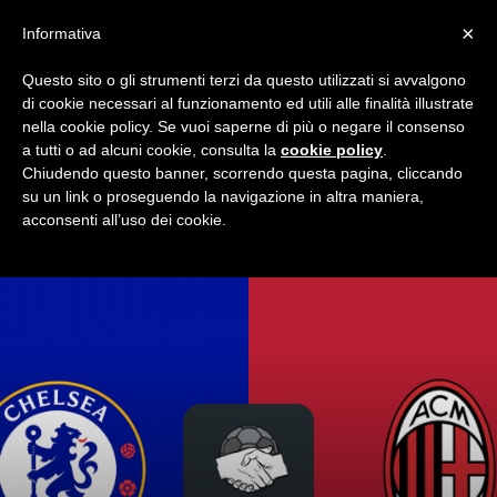
×
Informativa
Questo sito o gli strumenti terzi da questo utilizzati si avvalgono
Home
AC Milan
Pagina 39
di cookie necessari al funzionamento ed utili alle finalità illustrate
AC MILAN
nella cookie policy. Se vuoi saperne di più o negare il consenso
a tutti o ad alcuni cookie, consulta la
cookie policy
.
Tutto quel che riguarda il Milan. Le partite stagionali, la rosa,
Chiudendo questo banner, scorrendo questa pagina, cliccando
le news da Milanello e Casa Milan. Solo su Milan Night, il blog
su un link o proseguendo la navigazione in altra maniera,
dei tifosi rossoneri.
acconsenti all’uso dei cookie.