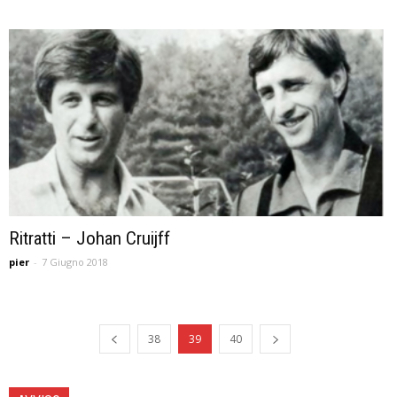
Ritratti – Johan Cruijff
pier
-
7 Giugno 2018
38
39
40