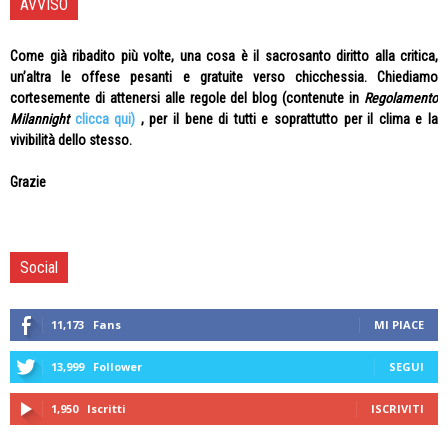
AVVISO
Come già ribadito più volte, una cosa è il sacrosanto diritto alla critica,
un’altra le offese pesanti e gratuite verso chicchessia. Chiediamo
cortesemente di attenersi alle regole del blog (contenute in
Regolamento
Milannight
clicca qui)
, per il bene di tutti e soprattutto per il clima e la
vivibilità dello stesso.
Grazie
Social
11,173
Fans
MI PIACE
13,999
Follower
SEGUI
1,950
Iscritti
ISCRIVITI