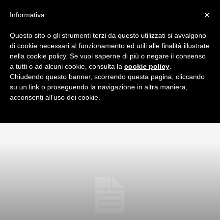
×
Informativa
Questo sito o gli strumenti terzi da questo utilizzati si avvalgono
Home
AC Milan
News & calciomercato
di cookie necessari al funzionamento ed utili alle finalità illustrate
NEWS & CALCIOMERCATO
nella cookie policy. Se vuoi saperne di più o negare il consenso
a tutti o ad alcuni cookie, consulta la
cookie policy
.
Le notizie di calciomercato e non sul Milan commentate da
Chiudendo questo banner, scorrendo questa pagina, cliccando
Milan Night, la community dei tifosi Milanisti.
su un link o proseguendo la navigazione in altra maniera,
acconsenti all’uso dei cookie.