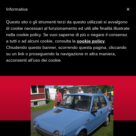
×
Informativa
Questo sito o gli strumenti terzi da questo utilizzati si avvalgono
Home
AC Milan
News & calciomercato
di cookie necessari al funzionamento ed utili alle finalità illustrate
NEWS & CALCIOMERCATO
nella cookie policy. Se vuoi saperne di più o negare il consenso
a tutti o ad alcuni cookie, consulta la
cookie policy
.
Le notizie di calciomercato e non sul Milan commentate da
Chiudendo questo banner, scorrendo questa pagina, cliccando
Milan Night, la community dei tifosi Milanisti.
su un link o proseguendo la navigazione in altra maniera,
acconsenti all’uso dei cookie.