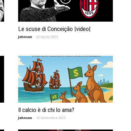
Le scuse di Conceição |video|
Johnson
-
22 Aprile 2025
Il calcio è di chi lo ama?
Johnson
-
12 Settembre 2025