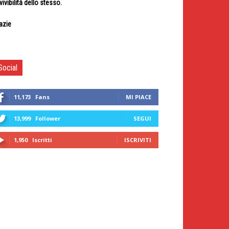
 vivibilità dello stesso.
azie
Social
11,173
Fans
MI PIACE
13,999
Follower
SEGUI
1,950
Iscritti
ISCRIVITI