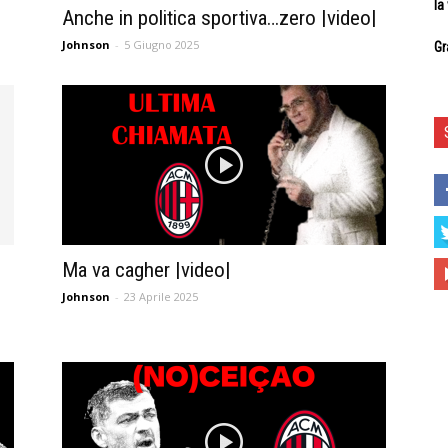
la
Anche in politica sportiva…zero |video|
Johnson
-
5 Giugno 2025
Gr
Ma va cagher |video|
Johnson
-
23 Aprile 2025