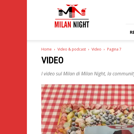
Milan
Night
R
Home
Video & podcast
Video
Pagina 7
VIDEO
I video sul Milan di Milan Night, la community 