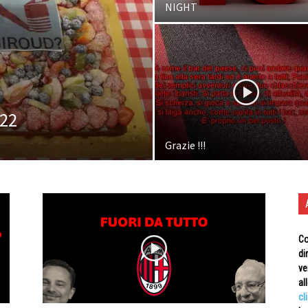
NIGHT
022
Grazie !!!
Co
di
ve
al
cl