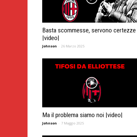
Basta scommesse, servono certezze
|video|
Johnson
-
26 Marzo 2025
Ma il problema siamo noi |video|
Johnson
-
7 Maggio 2025