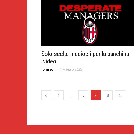
Solo scelte mediocri per la panchina
|video|
Johnson
-
4 Maggio 2025
...
1
6
7
8