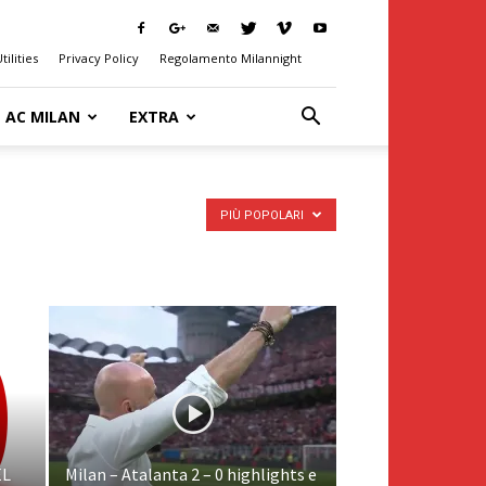
tilities
Privacy Policy
Regolamento Milannight
AC MILAN
EXTRA
PIÙ POPOLARI
EL
Milan – Atalanta 2 – 0 highlights e