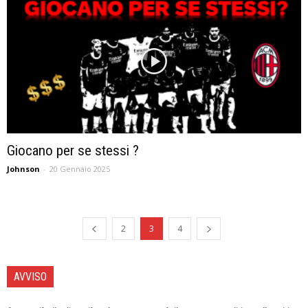
Giocano per se stessi ?
Johnson
-
20 Gennaio 2025
2
3
4
AVVISO