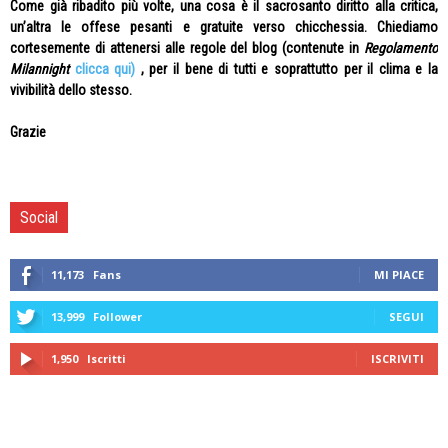
Come già ribadito più volte, una cosa è il sacrosanto diritto alla critica,
un’altra le offese pesanti e gratuite verso chicchessia. Chiediamo
cortesemente di attenersi alle regole del blog (contenute in
Regolamento
Milannight
clicca qui)
, per il bene di tutti e soprattutto per il clima e la
vivibilità dello stesso.
Grazie
Social
11,173
Fans
MI PIACE
13,999
Follower
SEGUI
1,950
Iscritti
ISCRIVITI