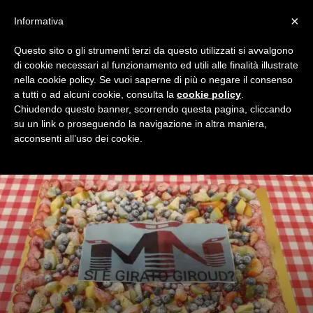
×
Informativa
Questo sito o gli strumenti terzi da questo utilizzati si avvalgono
Home
Video & podcast
Video
Pagina 3
di cookie necessari al funzionamento ed utili alle finalità illustrate
VIDEO
nella cookie policy. Se vuoi saperne di più o negare il consenso
a tutti o ad alcuni cookie, consulta la
cookie policy
.
I video sul Milan di Milan Night, la community dei tifosi
Chiudendo questo banner, scorrendo questa pagina, cliccando
Milanisti.
su un link o proseguendo la navigazione in altra maniera,
acconsenti all’uso dei cookie.