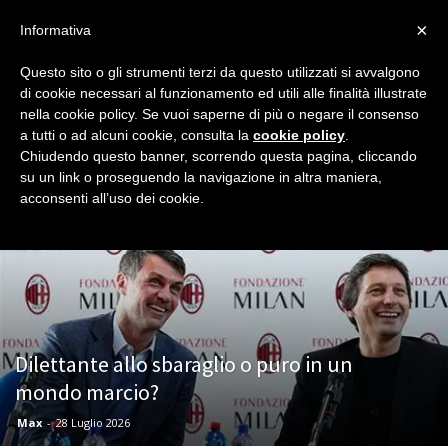
×
Informativa
Questo sito o gli strumenti terzi da questo utilizzati si avvalgono
Home
Redazionali
Vado al Max
Pagina 6
di cookie necessari al funzionamento ed utili alle finalità illustrate
VADO AL MAX
nella cookie policy. Se vuoi saperne di più o negare il consenso
a tutti o ad alcuni cookie, consulta la
cookie policy
.
Il punto di vista di Max solo su Milan Night, il blog dei tifosi
Chiudendo questo banner, scorrendo questa pagina, cliccando
rossoneri.
su un link o proseguendo la navigazione in altra maniera,
acconsenti all’uso dei cookie.
Dilettante allo sbaraglio o puro in un
mondo marcio?
Max
-
28 Luglio 2026