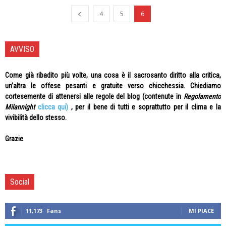
4
5
6
AVVISO
Come già ribadito più volte, una cosa è il sacrosanto diritto alla critica,
un’altra le offese pesanti e gratuite verso chicchessia. Chiediamo
cortesemente di attenersi alle regole del blog (contenute in
Regolamento
Milannight
clicca qui)
, per il bene di tutti e soprattutto per il clima e la
vivibilità dello stesso.
Grazie
Social
11,173
Fans
MI PIACE