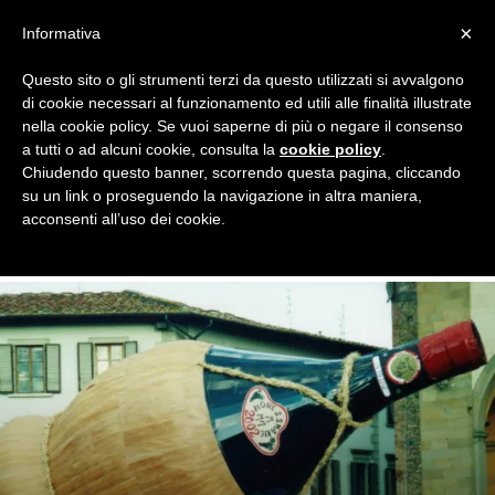
×
Informativa
Questo sito o gli strumenti terzi da questo utilizzati si avvalgono
Home
Night Awards
Premio Teomondo Scrofalo
di cookie necessari al funzionamento ed utili alle finalità illustrate
PREMIO TEOMONDO SCROFALO
nella cookie policy. Se vuoi saperne di più o negare il consenso
a tutti o ad alcuni cookie, consulta la
cookie policy
.
Il Premio Teomondo Scrofalo, il premio goliardico ideato da
Chiudendo questo banner, scorrendo questa pagina, cliccando
Milan Night per premiare la frase che ha regalato agli utenti
su un link o proseguendo la navigazione in altra maniera,
le migliori risate fatte durante l'anno. Potete votare solo su
acconsenti all’uso dei cookie.
Milan Night, la community dei tifosi rossoneri.