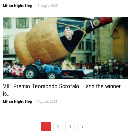
Milan Night Blog
-
13 Luglio 2025
VII° Premio Teomondo Scrofalo – and the winner
is…
Milan Night Blog
-
4 Agosto 2024
1
2
3