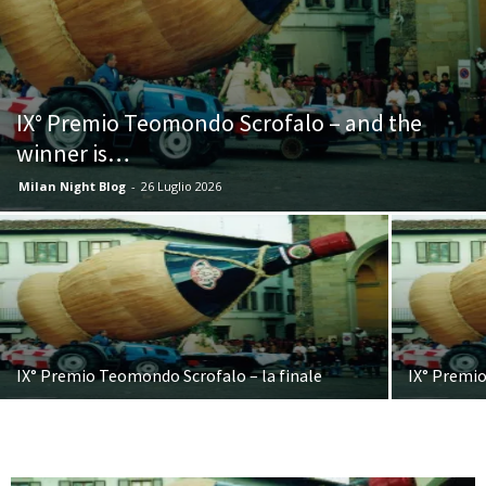
IX° Premio Teomondo Scrofalo – and the
winner is…
Milan Night Blog
-
26 Luglio 2026
IX° Premio Teomondo Scrofalo – la finale
IX° Premi