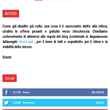
AVVISO
Come già ribadito più volte, una cosa è il sacrosanto diritto alla critica,
un’altra le offese pesanti e gratuite verso chicchessia. Chiediamo
cortesemente di attenersi alle regole del blog (contenute in
Regolamento
Milannight
clicca qui)
, per il bene di tutti e soprattutto per il clima e la
vivibilità dello stesso.
Grazie
Social
11,173
Fans
MI PIACE
13,999
Follower
SEGUI