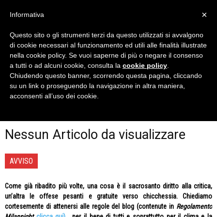
×
Informativa
Questo sito o gli strumenti terzi da questo utilizzati si avvalgono
Home
Premio Teomondo Scrofalo
2018/19
di cookie necessari al funzionamento ed utili alle finalità illustrate
2018/19
nella cookie policy. Se vuoi saperne di più o negare il consenso
a tutti o ad alcuni cookie, consulta la
cookie policy
.
Tutto quanto occorre saper per votare la frase che ci ha
Chiudendo questo banner, scorrendo questa pagina, cliccando
regalato la miglior risata della stagione 2018/19, solo su
su un link o proseguendo la navigazione in altra maniera,
Milan Night!
acconsenti all’uso dei cookie.
Nessun Articolo da visualizzare
AVVISO
Come già ribadito più volte, una cosa è il sacrosanto diritto alla critica,
un’altra le offese pesanti e gratuite verso chicchessia. Chiediamo
cortesemente di attenersi alle regole del blog (contenute in
Regolamento
Milannight
clicca qui)
, per il bene di tutti e soprattutto per il clima e la