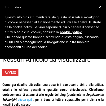
×
Informativa
Questo sito o gli strumenti terzi da questo utilizzati si avvalgono
Home
Premio Ricardo Oliveira
2018/19
di cookie necessari al funzionamento ed utili alle finalità illustrate
2018/19
nella cookie policy. Se vuoi saperne di più o negare il consenso
a tutti o ad alcuni cookie, consulta la
cookie policy
.
Tutto quanto occorre saper per votare la pippa della stagione
Chiudendo questo banner, scorrendo questa pagina, cliccando
2018/19, solo su Milan Night!
su un link o proseguendo la navigazione in altra maniera,
acconsenti all’uso dei cookie.
Nessun Articolo da visualizzare
AVVISO
Come già ribadito più volte, una cosa è il sacrosanto diritto alla critica,
un’altra le offese pesanti e gratuite verso chicchessia. Chiediamo
cortesemente di attenersi alle regole del blog (contenute in
Regolamento
Milannight
clicca qui)
, per il bene di tutti e soprattutto per il clima e la
vivibilità dello stesso.