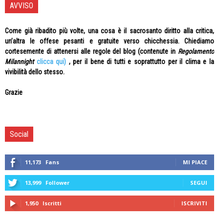
AVVISO
Come già ribadito più volte, una cosa è il sacrosanto diritto alla critica,
un’altra le offese pesanti e gratuite verso chicchessia. Chiediamo
cortesemente di attenersi alle regole del blog (contenute in
Regolamento
Milannight
clicca qui)
, per il bene di tutti e soprattutto per il clima e la
vivibilità dello stesso.
Grazie
Social
11,173
Fans
MI PIACE
13,999
Follower
SEGUI
1,950
Iscritti
ISCRIVITI