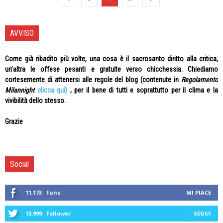
AVVISO
Come già ribadito più volte, una cosa è il sacrosanto diritto alla critica,
un’altra le offese pesanti e gratuite verso chicchessia. Chiediamo
cortesemente di attenersi alle regole del blog (contenute in
Regolamento
Milannight
clicca qui)
, per il bene di tutti e soprattutto per il clima e la
vivibilità dello stesso.
Grazie
Social
11,173
Fans
MI PIACE
13,999
Follower
SEGUI