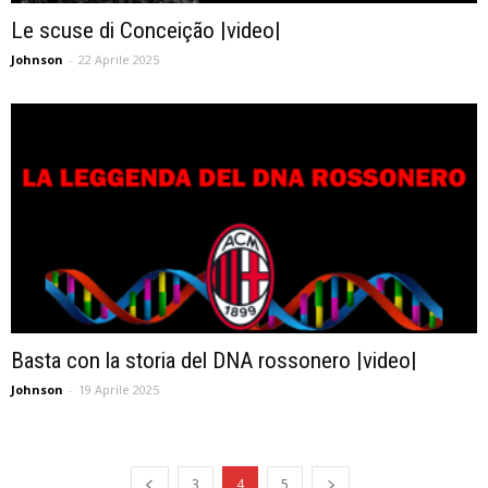
Le scuse di Conceição |video|
Johnson
-
22 Aprile 2025
Basta con la storia del DNA rossonero |video|
Johnson
-
19 Aprile 2025
3
4
5