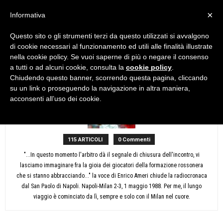
×
Informativa
Questo sito o gli strumenti terzi da questo utilizzati si avvalgono
Home
Autori
Articoli di Johnson
di cookie necessari al funzionamento ed utili alle finalità illustrate
Johnson
nella cookie policy. Se vuoi saperne di più o negare il consenso
a tutti o ad alcuni cookie, consulta la
cookie policy
.
Chiudendo questo banner, scorrendo questa pagina, cliccando
su un link o proseguendo la navigazione in altra maniera,
acconsenti all’uso dei cookie.
115 ARTICOLI
0 Commenti
"...In questo momento l'arbitro dà il segnale di chiusura dell'incontro, vi
lasciamo immaginare fra la gioia dei giocatori della formazione rossonera
che si stanno abbracciando..." la voce di Enrico Ameri chiude la radiocronaca
dal San Paolo di Napoli. Napoli-Milan 2-3, 1 maggio 1988. Per me, il lungo
viaggio è cominciato da lì, sempre e solo con il Milan nel cuore.