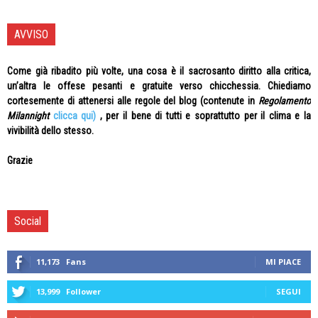
AVVISO
Come già ribadito più volte, una cosa è il sacrosanto diritto alla critica,
un’altra le offese pesanti e gratuite verso chicchessia. Chiediamo
cortesemente di attenersi alle regole del blog (contenute in
Regolamento
Milannight
clicca qui)
, per il bene di tutti e soprattutto per il clima e la
vivibilità dello stesso.
Grazie
Social
11,173
Fans
MI PIACE
13,999
Follower
SEGUI