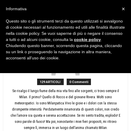
×
Informativa
Questo sito o gli strumenti terzi da questo utilizzati si avvalgono
Home
Autori
Articoli di Chiara
di cookie necessari al funzionamento ed utili alle finalità illustrate
Chiara
nella cookie policy. Se vuoi saperne di più o negare il consenso
a tutti o ad alcuni cookie, consulta la
cookie policy
.
Chiudendo questo banner, scorrendo questa pagina, cliccando
su un link o proseguendo la navigazione in altra maniera,
acconsenti all’uso dei cookie.
129 ARTICOLI
0 Commenti
Se risalgo il lungo fiume della mia vita fino alle sorgenti, ci trovo sempre il
Milan. Il primo? Quello di Rocco e del giovane Rivera. Molti sono
meteoropatici. Io sono Milanpatica.Vivo le gioie e i dolori con la stessa
dirompente intensità. Perdutamente innamorata di questi colori, non credo
che l’amore sia quieta e serena accettazione. Se mi sento tradita, esplodo! E
sono parole di fuoco! Ma poi, nonostante i miei fieri propositi, mi ritrovo
sempre lì, immersa in un luogo dell’anima chiamato Milan.