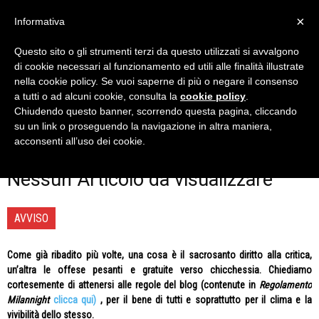
×
Informativa
Questo sito o gli strumenti terzi da questo utilizzati si avvalgono
Home
Redazionali
di cookie necessari al funzionamento ed utili alle finalità illustrate
REDAZIONALI
nella cookie policy. Se vuoi saperne di più o negare il consenso
a tutti o ad alcuni cookie, consulta la
cookie policy
.
Gli articoli della redazione di Milan Night, il blog dei tifosi
Chiudendo questo banner, scorrendo questa pagina, cliccando
rossoneri.
su un link o proseguendo la navigazione in altra maniera,
acconsenti all’uso dei cookie.
Nessun Articolo da visualizzare
AVVISO
Come già ribadito più volte, una cosa è il sacrosanto diritto alla critica,
un’altra le offese pesanti e gratuite verso chicchessia. Chiediamo
cortesemente di attenersi alle regole del blog (contenute in
Regolamento
Milannight
clicca qui)
, per il bene di tutti e soprattutto per il clima e la
vivibilità dello stesso.