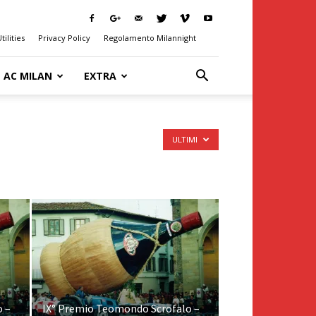
tilities
Privacy Policy
Regolamento Milannight
AC MILAN
EXTRA
ULTIMI
o –
IX° Premio Teomondo Scrofalo –