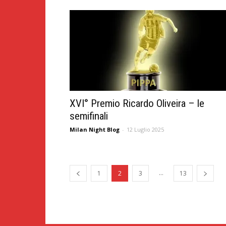
XVI° Premio Ricardo Oliveira – le
semifinali
Milan Night Blog
-
12 Luglio 2025
...
1
2
3
13