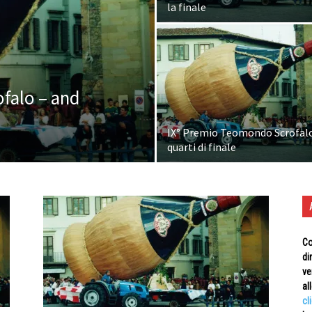
la finale
falo – and
IX° Premio Teomondo Scrofal
quarti di finale
Co
di
ve
al
cl