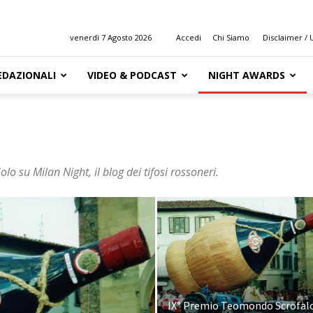
venerdì 7 Agosto 2026
Accedi
Chi Siamo
Disclaimer / U
EDAZIONALI
VIDEO & PODCAST
NIGHT AWARDS
olo su Milan Night, il blog dei tifosi rossoneri.
IX° Premio Teomondo Scrofal