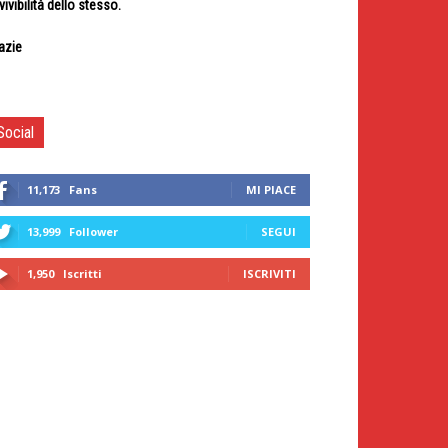
 vivibilità dello stesso.
azie
Social
11,173
Fans
MI PIACE
13,999
Follower
SEGUI
1,950
Iscritti
ISCRIVITI