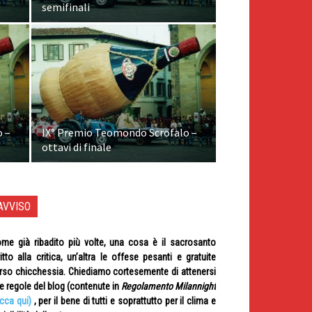
semifinali
o –
IX° Premio Teomondo Scrofalo –
ottavi di finale
AVVISO
me già ribadito più volte, una cosa è il sacrosanto
ritto alla critica, un’altra le offese pesanti e gratuite
rso chicchessia. Chiediamo cortesemente di attenersi
le regole del blog (contenute in
Regolamento Milannight
icca qui)
, per il bene di tutti e soprattutto per il clima e