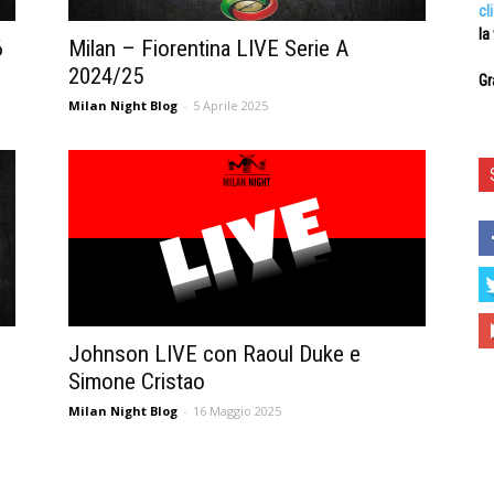
cl
la
6
Milan – Fiorentina LIVE Serie A
2024/25
Gr
Milan Night Blog
-
5 Aprile 2025
6
Johnson LIVE con Raoul Duke e
Simone Cristao
Milan Night Blog
-
16 Maggio 2025