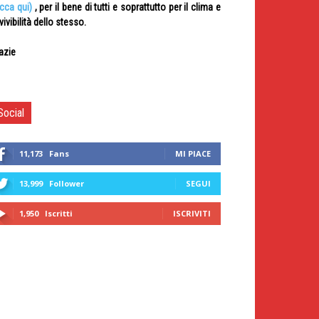
icca qui)
, per il bene di tutti e soprattutto per il clima e
 vivibilità dello stesso.
azie
Social
11,173
Fans
MI PIACE
13,999
Follower
SEGUI
1,950
Iscritti
ISCRIVITI