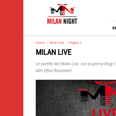
Milan
Night
R
Home
Milan Live
Pagina 2
MILAN LIVE
Le partite del Milan Live, con la prima Blog C
altri tifosi Rossoneri.