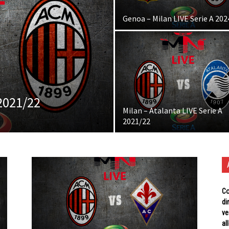
Genoa – Milan LIVE Serie A 202
 2021/22
Milan – Atalanta LIVE Serie A
2021/22
Co
di
ve
al