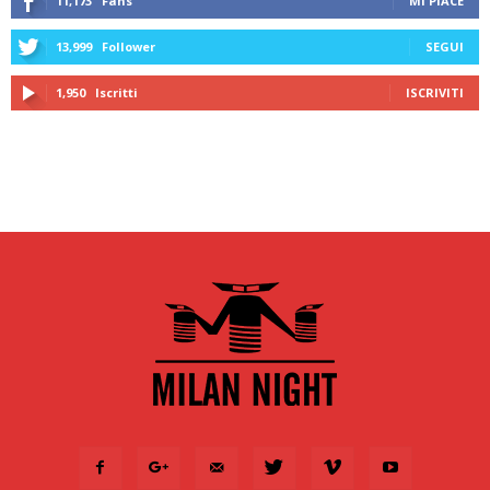
11,173
Fans
MI PIACE
13,999
Follower
SEGUI
1,950
Iscritti
ISCRIVITI