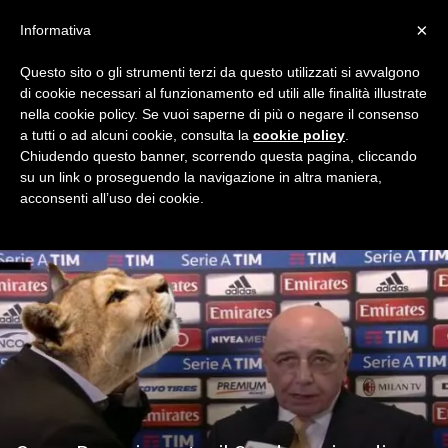
×
Informativa
Questo sito o gli strumenti terzi da questo utilizzati si avvalgono
Home
Extra
Gauro Puma
di cookie necessari al funzionamento ed utili alle finalità illustrate
GAURO PUMA
nella cookie policy. Se vuoi saperne di più o negare il consenso
a tutti o ad alcuni cookie, consulta la
cookie policy
.
Gauro Puma, il felino rossonero, solo su Milan Night, il blog
Chiudendo questo banner, scorrendo questa pagina, cliccando
dei tifosi rossoneri.
su un link o proseguendo la navigazione in altra maniera,
acconsenti all’uso dei cookie.