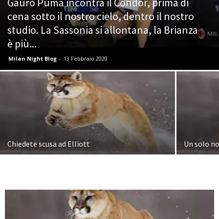
Gauro Puma incontra il Condor, prima di
cena sotto il nostro cielo, dentro il nostro
studio. La Sassonia si allontana, la Brianza
è più...
Milan Night Blog
-
13 Febbraio 2020
Chiedete scusa ad Elliott
Un solo n