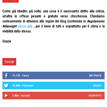
Come già ribadito più volte, una cosa è il sacrosanto diritto alla critica,
un’altra le offese pesanti e gratuite verso chicchessia. Chiediamo
cortesemente di attenersi alle regole del blog (contenute in
Regolamento
Milannight
clicca qui)
, per il bene di tutti e soprattutto per il clima e la
vivibilità dello stesso.
Grazie
Social
11,173
Fans
MI PIACE
13,999
Follower
SEGUI
1,950
Iscritti
ISCRIVITI