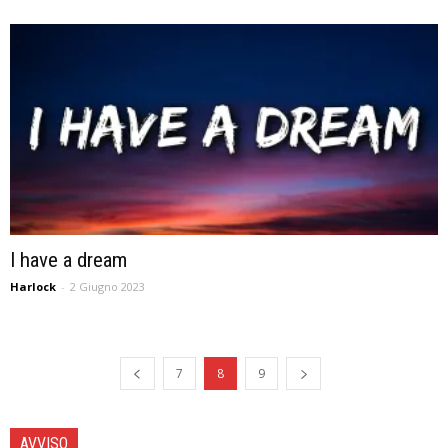
I have a dream
Harlock
-
2 Giugno 2023
7
8
9
AVVISO