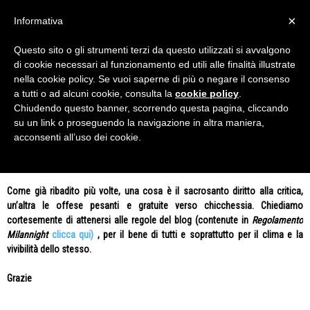
×
Informativa
Questo sito o gli strumenti terzi da questo utilizzati si avvalgono
Home
Tags
Milan-Spezia
di cookie necessari al funzionamento ed utili alle finalità illustrate
Tag: Milan-Spezia
nella cookie policy. Se vuoi saperne di più o negare il consenso
a tutti o ad alcuni cookie, consulta la
cookie policy
.
Chiudendo questo banner, scorrendo questa pagina, cliccando
Nessun Articolo da visualizzare
su un link o proseguendo la navigazione in altra maniera,
acconsenti all’uso dei cookie.
AVVISO
Come già ribadito più volte, una cosa è il sacrosanto diritto alla critica,
un’altra le offese pesanti e gratuite verso chicchessia. Chiediamo
cortesemente di attenersi alle regole del blog (contenute in
Regolamento
Milannight
clicca qui)
, per il bene di tutti e soprattutto per il clima e la
vivibilità dello stesso.
Grazie