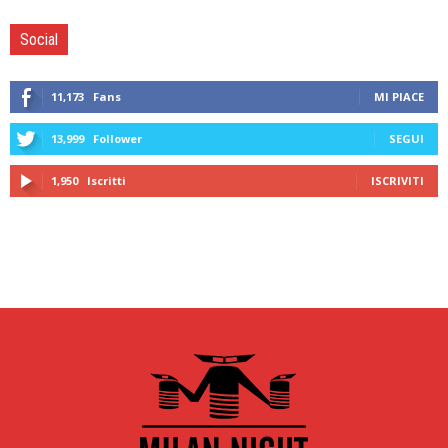
Social
11,173
Fans
MI PIACE
13,999
Follower
SEGUI
1,950
Iscritti
ISCRIVITI