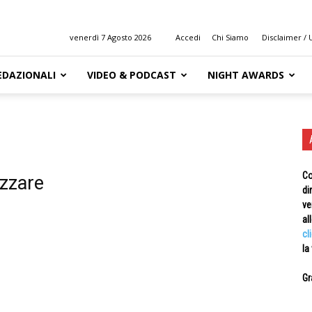
venerdì 7 Agosto 2026
Accedi
Chi Siamo
Disclaimer / U
EDAZIONALI
VIDEO & PODCAST
NIGHT AWARDS
Co
izzare
di
ve
al
cl
la
Gr