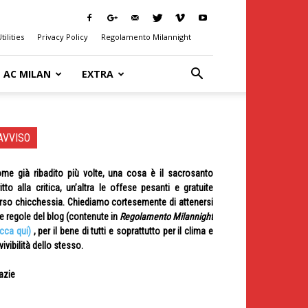
tilities
Privacy Policy
Regolamento Milannight
AC MILAN
EXTRA
AVVISO
me già ribadito più volte, una cosa è il sacrosanto
ritto alla critica, un’altra le offese pesanti e gratuite
rso chicchessia. Chiediamo cortesemente di attenersi
le regole del blog (contenute in
Regolamento Milannight
icca qui)
, per il bene di tutti e soprattutto per il clima e
 vivibilità dello stesso.
azie