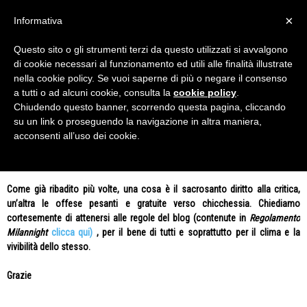
×
Informativa
Questo sito o gli strumenti terzi da questo utilizzati si avvalgono
Home
Tags
Lazio-Milan
di cookie necessari al funzionamento ed utili alle finalità illustrate
Tag: Lazio-Milan
nella cookie policy. Se vuoi saperne di più o negare il consenso
a tutti o ad alcuni cookie, consulta la
cookie policy
.
Chiudendo questo banner, scorrendo questa pagina, cliccando
Nessun Articolo da visualizzare
su un link o proseguendo la navigazione in altra maniera,
acconsenti all’uso dei cookie.
AVVISO
Come già ribadito più volte, una cosa è il sacrosanto diritto alla critica,
un’altra le offese pesanti e gratuite verso chicchessia. Chiediamo
cortesemente di attenersi alle regole del blog (contenute in
Regolamento
Milannight
clicca qui)
, per il bene di tutti e soprattutto per il clima e la
vivibilità dello stesso.
Grazie