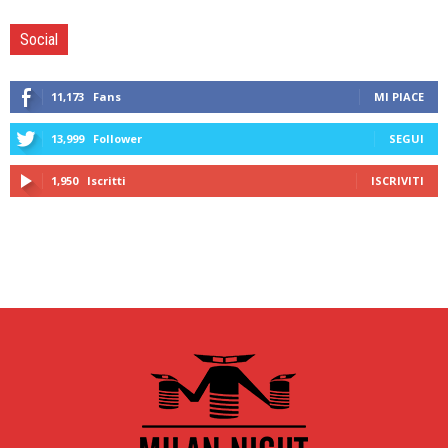
Social
11,173
Fans
MI PIACE
13,999
Follower
SEGUI
1,950
Iscritti
ISCRIVITI